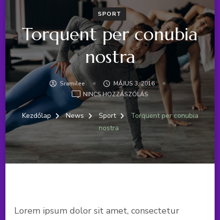
SPORT
Torquent per conubia
nostra
Sramilee
MÁJUS 3, 2016
A(Z)
NINCS HOZZÁSZÓLÁS
TORQUENT
PER
Kezdőlap
News
Sport
Torquent per conubia
CONUBIA
nostra
NOSTRA
BEJEGYZÉSHEZ
Lorem ipsum dolor sit amet, consectetur